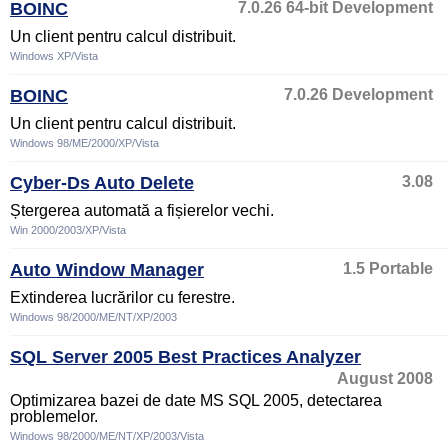
BOINC
7.0.26 64-bit Development
Un client pentru calcul distribuit.
Windows XP/Vista
BOINC
7.0.26 Development
Un client pentru calcul distribuit.
Windows 98/ME/2000/XP/Vista
Cyber-Ds Auto Delete
3.08
Ștergerea automată a fișierelor vechi.
Win 2000/2003/XP/Vista
Auto Window Manager
1.5 Portable
Extinderea lucrărilor cu ferestre.
Windows 98/2000/ME/NT/XP/2003
SQL Server 2005 Best Practices Analyzer
August 2008
Optimizarea bazei de date MS SQL 2005, detectarea
problemelor.
Windows 98/2000/ME/NT/XP/2003/Vista