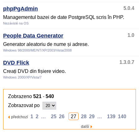
phpPgAdmin
5.0.4
Managementul bazei de date PostgreSQL scris în PHP.
Nezávislé na OS
People Data Generator
1.0
Generator aleatoriu de nume și adrese.
Windows 98/2000/ME/NT/XP/2003/Vista/2008
DVD Flick
1.3.0.7
Creați DVD din fișiere video.
Windows 2000/XP/Vista/7
Zobrazeno
521
-
540
Zobrazovat po
1
2
…
25
26
27
28
29
…
139
140
předchozí
další