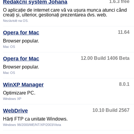
Redakční systém Johana
1.6.3 free
O aplicație de internet care vă va ușura munca atunci când
creați și, ulterior, gestionați prezentarea dvs. web.
Nezávislé na OS.
Opera for Mac
11.64
Browser popular.
Mac OS
Opera for Mac
12.00 Build 1406 Beta
Browser popular.
Mac OS
WinXP Manager
8.0.1
Optimizare PC.
Windows XP
WebDrive
10.10 Build 2567
Hărți FTP ca unitate Windows.
Windows 98/2000/ME/NT/XP/2003/Vista