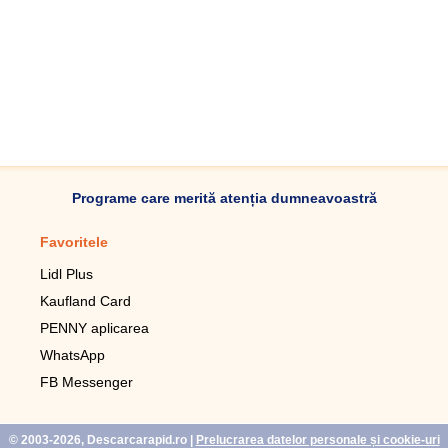
Programe care merită atenția dumneavoastră
Favoritele
Aplicație mobilă
Lidl Plus
Pedometru mobil
Kaufland Card
Lupa pentru telefonul mobil
PENNY aplicarea
Telecomanda pentru
televizor LG
WhatsApp
Imagini de fundal live pentru
FB Messenger
mobil gratuit
WhatsApp
© 2003-2026, Descarcarapid.ro
|
Prelucrarea datelor personale și cookie-uri