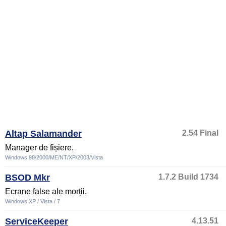
Altap Salamander
2.54 Final
Manager de fișiere.
Windows 98/2000/ME/NT/XP/2003/Vista
BSOD Mkr
1.7.2 Build 1734
Ecrane false ale morții.
Windows XP / Vista / 7
ServiceKeeper
4.13.51