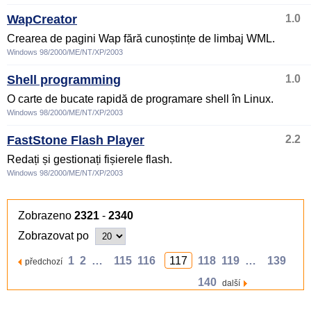
WapCreator
1.0
Crearea de pagini Wap fără cunoștințe de limbaj WML.
Windows 98/2000/ME/NT/XP/2003
Shell programming
1.0
O carte de bucate rapidă de programare shell în Linux.
Windows 98/2000/ME/NT/XP/2003
FastStone Flash Player
2.2
Redați și gestionați fișierele flash.
Windows 98/2000/ME/NT/XP/2003
Zobrazeno
2321
-
2340
Zobrazovat po
1
2
…
115
116
117
118
119
…
139
předchozí
140
další