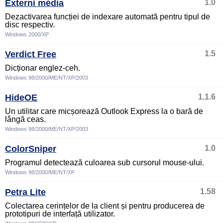
Externí média
1.0
Dezactivarea funcției de indexare automată pentru tipul de
disc respectiv.
Windows 2000/XP
Verdict Free
1.5
Dicționar englez-ceh.
Windows 98/2000/ME/NT/XP/2003
HideOE
1.1.6
Un utilitar care micșorează Outlook Express la o bară de
lângă ceas.
Windows 98/2000/ME/NT/XP/2003
ColorSniper
1.0
Programul detectează culoarea sub cursorul mouse-ului.
Windows 98/2000/ME/NT/XP
Petra Lite
1.58
Colectarea cerințelor de la client și pentru producerea de
prototipuri de interfață utilizator.