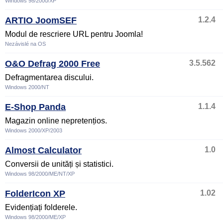
Windows 98/2000/XP
ARTIO JoomSEF
1.2.4
Modul de rescriere URL pentru Joomla!
Nezávislé na OS
O&O Defrag 2000 Free
3.5.562
Defragmentarea discului.
Windows 2000/NT
E-Shop Panda
1.1.4
Magazin online nepretențios.
Windows 2000/XP/2003
Almost Calculator
1.0
Conversii de unități și statistici.
Windows 98/2000/ME/NT/XP
FolderIcon XP
1.02
Evidențiați folderele.
Windows 98/2000/ME/XP