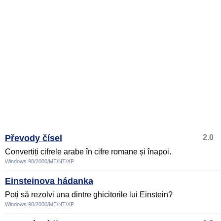
Převody čísel
2.0
Convertiți cifrele arabe în cifre romane și înapoi.
Windows 98/2000/ME/NT/XP
Einsteinova hádanka
Poți să rezolvi una dintre ghicitorile lui Einstein?
Windows 98/2000/ME/NT/XP