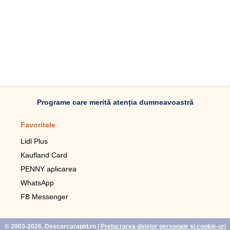
Programe care merită atenția dumneavoastră
Favoritele
Aplicație mobilă
Lidl Plus
Pedometru mobil
Kaufland Card
Lupa pentru telefonul mobil
PENNY aplicarea
Telecomanda pentru
televizor LG
WhatsApp
Imagini de fundal live pentru
FB Messenger
mobil gratuit
WhatsApp
© 2003-2026, Descarcarapid.ro
|
Prelucrarea datelor personale și cookie-uri