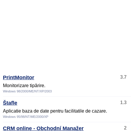
PrintMonitor
3.7
Monitorizare tipărire.
Windows 98/2000/ME/NT/XP/2003
Štafle
1.3
Aplicatie baza de date pentru facilitatile de cazare.
Windows 95/98/NT/ME/2000/XP
CRM online - Obchodní Manažer
2