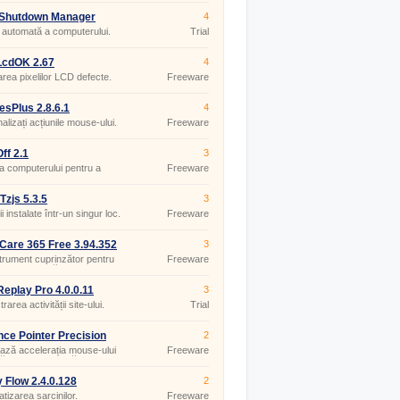
 Shutdown Manager
4
.11
 automată a computerului.
Trial
LcdOK 2.67
4
carea pixelilor LCD defecte.
Freeware
esPlus 2.8.6.1
4
alizați acțiunile mouse-ului.
Freeware
ff 2.1
3
a computerului pentru a
Freeware
isi energie.
zjs 5.3.5
3
ii instalate într-un singur loc.
Freeware
Care 365 Free 3.94.352
3
trument cuprinzător pentru
Freeware
nerea regulată a sistemului și
ea discurilor.
eplay Pro 4.0.0.11
3
trarea activității site-ului.
Trial
ce Pointer Precision
2
ian 1.2
ază accelerația mouse-ului
Freeware
tă sau dezactivată.
y Flow 2.4.0.128
2
tizarea sarcinilor.
Freeware