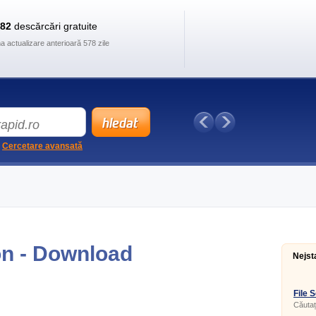
882
descărcări gratuite
ma actualizare anterioară 578 zile
Cercetare avansată
on - Download
Nejst
File 
Căutați