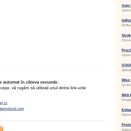
Auto
4.9.7
Oprire
IsMy
Verifi
Strok
Person
ProcO
Oprire
econom
START
Aplicaț
Wise 
e automat în câteva secunde.
Un ins
pe, vă rugăm să utilizați unul dintre link-urile
întreți
curățar
Web R
Înregis
ej.cz
etaproducts.com
Enhan
Guard
Păstre
activa
Prett
Automa