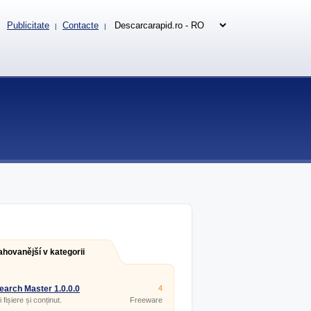
Publicitate
Contacte
|
|
ahovanější v kategorii
Search Master 1.0.0.0
4
 fișiere și conținut.
Freeware