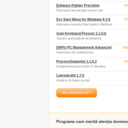
Enhance Pointer Precision
Fr
Guardian 1.2
Păstrează accelerația mouse-ului
activată sau dezactivată.
Ezy Start Menu for Windows 8 2.8
Fr
Înlocuirea meniului Start pentru Windows
8.
Auto Keyboard Presser 2.1.0.6
Tastare automată de la tastatură.
DRPU PC Management Advanced
Sha
5.4.1.1
Instrument de monitorizare.
ProcessSnapshot 1.1.0.2
Fr
Înregistrarea proceselor în derulare.
LogrepLight 1.7.0
Analizor de fișiere jurnal.
alte programe noi »
Programe care merită atenția dumne