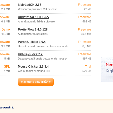
eeware
IsMyLcdOK 2.67
Freeware
2,1 MB
Verificarea pixelilor LCD defecte.
22 kB
eeware
UpdateStar 10.0.1265
Freeware
6,1 MB
Anunță actualizări de software.
462 kB
Demo
Pretty Flow 2.4.0.128
Freeware
461 kB
Automatizarea sarcinilor.
15,3 MB
reware
Puran Utilities 1.0.4
Freeware
3,9 MB
Un set de instrumente pentru sistemul de
8,8 MB
operare
eeware
Kid-Key-Lock 2.2
Freeware
5 kB
Dezactivează unele butoane ale mouse-
997 kB
ului și tastaturii.
GPL
Mouse Clicker 2.3.3.4
Trial
1,7 MB
Clic automat al mouse-ului.
520 kB
mai multe actualizări »
avoastră