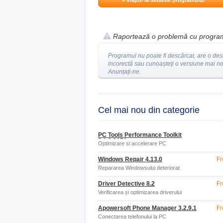
» înapoi la detaliile programului
Raportează o problemă cu progra
Programul nu poate fi descărcat, are o des
incorectă sau cunoașteți o versiune mai n
Anunțați-ne.
Cel mai nou din categorie
PC Tools Performance Toolkit
2.1.0.2151
Optimizare si accelerare PC
Windows Repair 4.13.0
Fr
Repararea Windowsului deteriorat
Driver Detective 8.2
Fr
Verificarea și optimizarea driverului
Apowersoft Phone Manager 3.2.9.1
Fr
Conectarea telefonului la PC