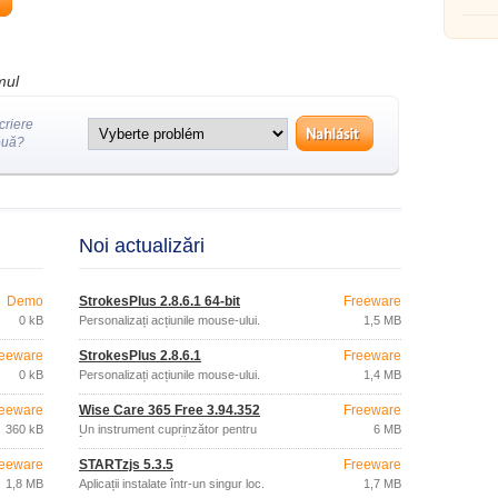
mul
criere
ouă?
Noi actualizări
Demo
StrokesPlus 2.8.6.1 64-bit
Freeware
0 kB
Personalizați acțiunile mouse-ului.
1,5 MB
eeware
StrokesPlus 2.8.6.1
Freeware
0 kB
Personalizați acțiunile mouse-ului.
1,4 MB
eeware
Wise Care 365 Free 3.94.352
Freeware
360 kB
Un instrument cuprinzător pentru
6 MB
întreținerea regulată a sistemului și
curățarea discurilor.
eeware
STARTzjs 5.3.5
Freeware
1,8 MB
Aplicații instalate într-un singur loc.
1,7 MB