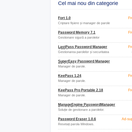
Cel mai nou din categorie
Fort 1.0
Fr
Criptare fișiere și manager de parole
Password Memory 7.1
Fr
Gestionare sigură a parolelor
LastPass Password Manager
Fr
4.55.0
Gestionarea parolelor și securitatea
SuperEasy Password Manager
PRO 1.0.1
Manager de parole.
KeePass 1.24
Fr
Manager de parole.
KeePass Pro Portable 2.18
Fr
Manager de parole.
ManageEngine PasswordManager
Pro 6.5 Build 6503
Soluție de gestionare a parolelor.
Password Eraser 1.0.6
Ad-su
Resetați parola Windows.