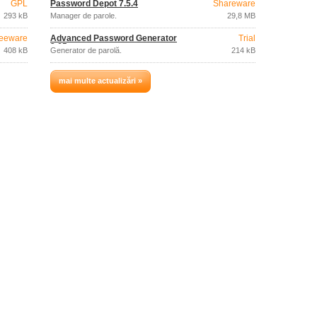
GPL
Password Depot 7.5.4
Shareware
293 kB
Manager de parole.
29,8 MB
eeware
Advanced Password Generator
Trial
3.65
408 kB
Generator de parolă.
214 kB
mai multe actualizări »