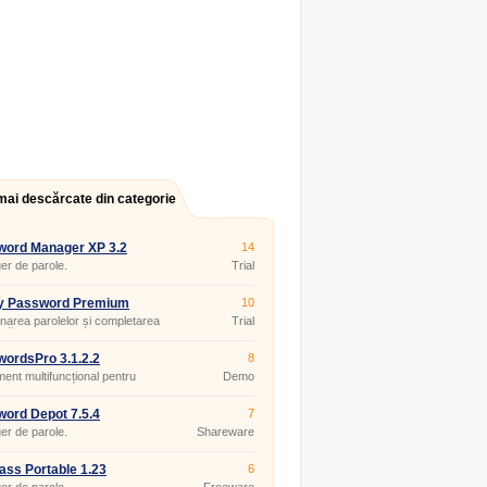
mai descărcate din categorie
word Manager XP 3.2
14
 660
r de parole.
Trial
ky Password Premium
10
.34
narea parolelor și completarea
Trial
tă a formularelor online.
ordsPro 3.1.2.2
8
ment multifuncțional pentru
Demo
cu parole.
ord Depot 7.5.4
7
r de parole.
Shareware
ss Portable 1.23
6