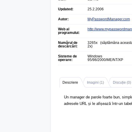
Updated:
25.2.2006
Autor:
MyPasswordManager.com
Web al
http://www.mypasswordman
programului:
Numărul de
3265x (săptămâna aceasta
descărcări:
2x)
Sisteme de
Windows
operare:
95/98/2000/ME/NT/XP
Descriere
Imagini (
1
)
Discuție (
0
)
Un manager de parole foarte bun, simplu ș
adresele URL și le afișează într-un tabel