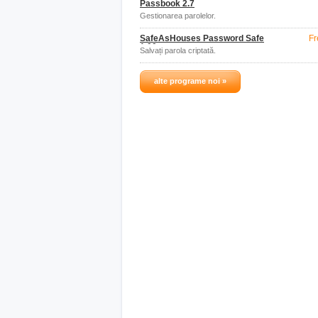
Passbook 2.7
Gestionarea parolelor.
SafeAsHouses Password Safe
Fr
1.00
Salvați parola criptată.
alte programe noi »