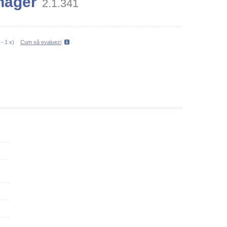
nager
2.1.341
-
1
x)
Cum să evaluezi