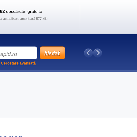
882
descărcări gratuite
ma actualizare anterioară 577 zile
Cercetare avansată