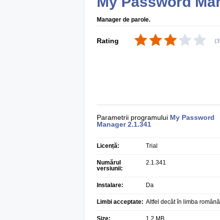
My Password Ma
Manager de parole.
Rating
(
3
Parametrii programului
My Password
Manager
2.1.341
Licență:
Trial
Numărul
2.1.341
versiunii:
Instalare:
Da
Limbi acceptate:
Altfel decât în limba română
Size:
1,2 MB