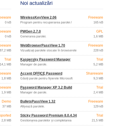
Noi actualizări
eeware
WirelessKeyView 2.06
Freeware
0 kB
Program pentru recuperarea parolei /
165 kB
detectarea parolei WiFi.
eeware
PWGen 2.7.0
GPL
0 kB
Generarea parolei.
1,6 MB
eeware
WebBrowserPassView 1.70
Freeware
87,2 MB
Vizualizați parolele stocate în browserele
228 kB
de internet.
Trial
Kaspersky Password Manager
Trial
8.0.3.287
14,1 MB
Manager de parole.
5,2 MB
eeware
Accent OFFICE Password
Shareware
Recovery 9.40
1,8 MB
Găsiți parole pentru fișierele Microsoft
9,3 MB
Office.
eeware
Password Manager XP 3.2 Build
Trial
660
1,9 MB
Manager de parole.
2,4 MB
Demo
BulletsPassView 1.32
Freeware
37 MB
Afișează parolele.
129 kB
pported
Sticky Password Premium 8.0.4.34
Trial
2,8 MB
Gestionarea parolelor și completarea
21,5 MB
automată a formularelor online.