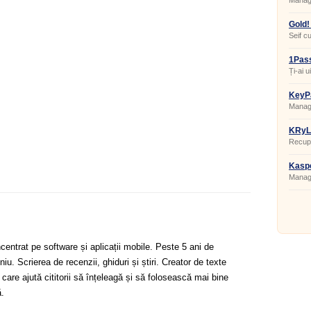
Manage
Gold!
Seif c
1Pass
Ți-ai 
KeyPa
Manage
KRyL
3.43.
Recupe
RAR.
Kasp
8.0.3
Manage
centrat pe software și aplicații mobile. Peste 5 ani de
u. Scrierea de recenzii, ghiduri și știri. Creator de texte
 care ajută cititorii să înțeleagă și să folosească mai bine
.