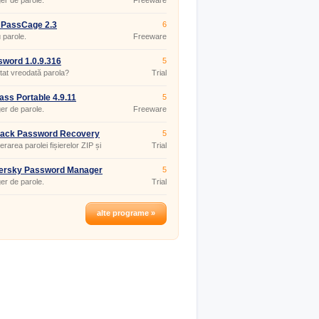
r de parole.
Freeware
 PassCage 2.3
6
u parole.
Freeware
word 1.0.9.316
5
uitat vreodată parola?
Trial
ss Portable 4.9.11
5
r de parole.
Freeware
ack Password Recovery
5
56
rarea parolei fișierelor ZIP și
Trial
ersky Password Manager
5
.287
r de parole.
Trial
alte programe »