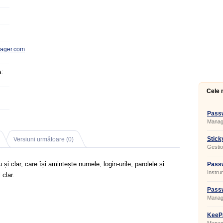
ager.com
:
Cele 
Pass
Build
Manage
Stic
Versiuni următoare (0)
8.0.4
Gestio
automa
i clar, care își amintește numele, login-urile, parolele și
Passw
Instru
 clar.
lucrul 
Passw
Manage
KeePa