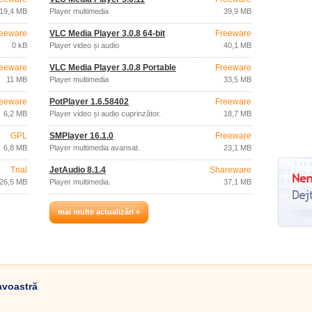
19,4 MB
Player multimedia
39,9 MB
eeware
VLC Media Player 3.0.8 64-bit
Freeware
0 kB
Player video și audio
40,1 MB
eeware
VLC Media Player 3.0.8 Portable
Freeware
11 MB
Player multimedia
33,5 MB
eeware
PotPlayer 1.6.58402
Freeware
6,2 MB
Player video și audio cuprinzător.
18,7 MB
GPL
SMPlayer 16.1.0
Freeware
6,8 MB
Player multimedia avansat.
23,1 MB
Trial
JetAudio 8.1.4
Shareware
26,5 MB
Player multimedia.
37,1 MB
mai multe actualizări »
avoastră