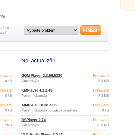
mul
criere
ouă?
Noi actualizări
reware
GOM Player 2.3.66.5330
Freeware
0 kB
Video player
25,3 MB
reware
KMPlayer 4.2.2.48
Freeware
0 kB
Player multimedia
47,3 MB
eeware
AIMP 4.70 Build 2239
Freeware
0 kB
Player multimedia cu opțiuni de editare
0 kB
reware
BSPlayer 2.74
Freeware
3,7 MB
Video player
10,6 MB
eeware
VLC Media Player 3.0.11
Freeware