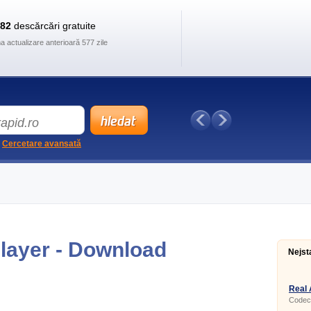
882
descărcări gratuite
ma actualizare anterioară 577 zile
Cercetare avansată
layer - Download
Nejst
Real 
Codec 
Video/