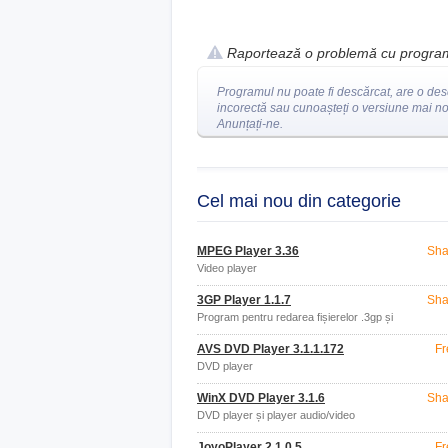
Raportează o problemă cu progra
Programul nu poate fi descărcat, are o des
incorectă sau cunoașteți o versiune mai n
Anunțați-ne.
Cel mai nou din categorie
MPEG Player 3.36
Sha
Video player
3GP Player 1.1.7
Sha
Program pentru redarea fișierelor .3gp și
.3g2
AVS DVD Player 3.1.1.172
Fr
DVD player
WinX DVD Player 3.1.6
Sha
DVD player și player audio/video
JoyoPlayer 2.1.0.5
Fr