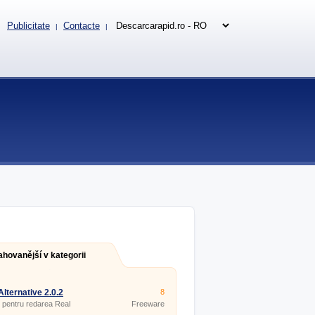
Publicitate
Contacte
|
|
ahovanější v kategorii
Alternative 2.0.2
8
pentru redarea Real
Freeware
Audio.