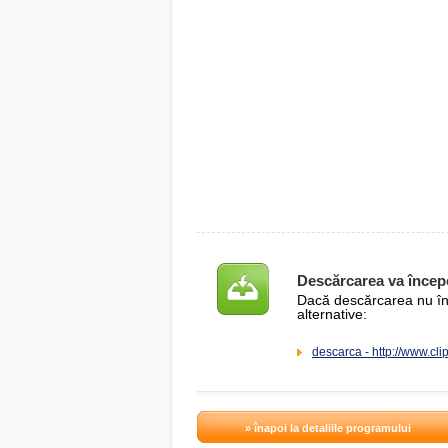
Descărcarea va încep
Dacă descărcarea nu înce
alternative:
descarca - http://www.cl
» înapoi la detaliile programului