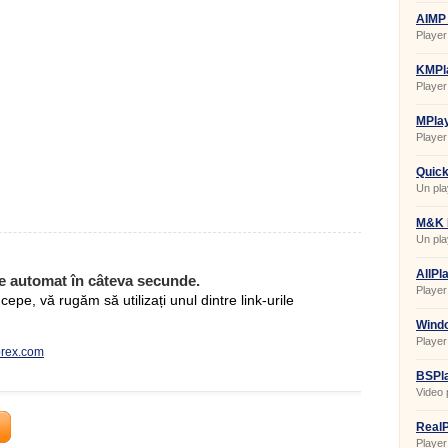
AIMP 
Player
editar
KMPla
Player
MPlay
Build
Player
Quick
Un pla
M&K 
Un pla
AllPl
e automat în câteva secunde.
Player
pe, vă rugăm să utilizați unul dintre link-urile
Windo
Player
iprex.com
BSPla
Video 
RealP
Player