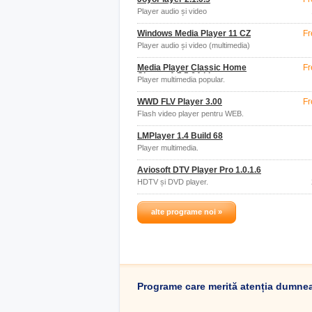
Player audio și video
Windows Media Player 11 CZ
Fr
Player audio și video (multimedia)
Media Player Classic Home
Fr
Cinema 1.7.5 64-bit
Player multimedia popular.
WWD FLV Player 3.00
Fr
Flash video player pentru WEB.
LMPlayer 1.4 Build 68
Player multimedia.
Aviosoft DTV Player Pro 1.0.1.6
HDTV și DVD player.
alte programe noi »
Programe care merită atenția dumne