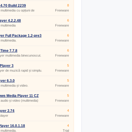
4.70 Build 2239
8
 multimedia cu opțiuni de
Freeware
e
yer 4.2.2.48
6
 multimedia
Freeware
er Full Package 1.2-pre3
6
 38
 multimedia.
Freeware
Time 7.7.8
6
yer multimedia binecunoscut.
Freeware
Player 3
5
yer de muzică rapid și simplu.
Freeware
ayer 6.3.0
5
 multimedia și video.
Freeware
ws Media Player 11 CZ
5
 audio și video (multimedia)
Freeware
yer 2.74
4
player
Freeware
layer 16.0.1.18
4
 multimedia.
Trial