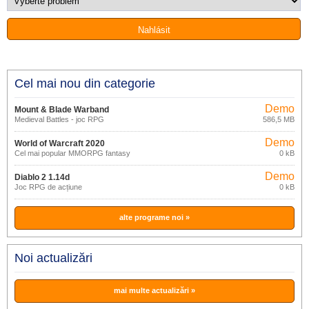
Cel mai nou din categorie
Demo
Mount & Blade Warband
Medieval Battles - joc RPG
586,5 MB
Demo
World of Warcraft 2020
Cel mai popular MMORPG fantasy
0 kB
Demo
Diablo 2 1.14d
Joc RPG de acțiune
0 kB
alte programe noi »
Noi actualizări
mai multe actualizări »