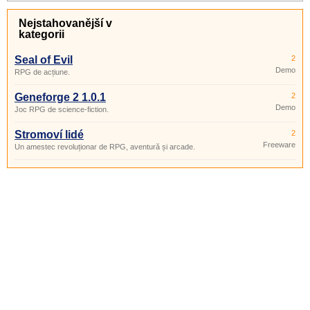
Nejstahovanější v
kategorii
Seal of Evil
2
Demo
RPG de acțiune.
Geneforge 2 1.0.1
2
Demo
Joc RPG de science-fiction.
Stromoví lidé
2
Freeware
Un amestec revoluționar de RPG, aventură și arcade.