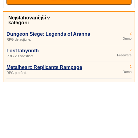
Nejstahovanější v
kategorii
Dungeon Siege: Legends of Aranna
2
Demo
RPG de acțiune.
Lost labyrinth
2
Freeware
PRG 2D sofisticat.
Metalheart: Replicants Rampage
2
Demo
RPG pe rând.