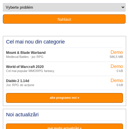
Cel mai nou din categorie
Demo
Mount & Blade Warband
Medieval Battles - joc RPG
586,5 MB
Demo
World of Warcraft 2020
Cel mai popular MMORPG fantasy
0 kB
Demo
Diablo 2 1.14d
Joc RPG de acțiune
0 kB
alte programe noi »
Noi actualizări
mai multe actualizări »