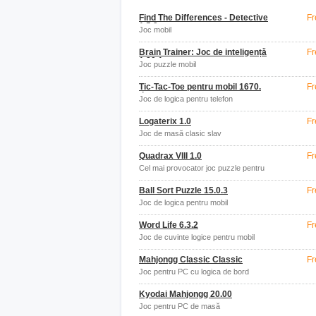
Find The Differences - Detective
Fr
1.5.2
Joc mobil
Brain Trainer: Joc de inteligență
Fr
1.80.1
Joc puzzle mobil
Tic-Tac-Toe pentru mobil 1670.
Fr
dcaro
Joc de logica pentru telefon
Logaterix 1.0
Fr
Joc de masă clasic slav
Quadrax VIII 1.0
Fr
Cel mai provocator joc puzzle pentru
computer din lume
Ball Sort Puzzle 15.0.3
Fr
Joc de logica pentru mobil
Word Life 6.3.2
Fr
Joc de cuvinte logice pentru mobil
Mahjongg Classic Classic
Fr
Joc pentru PC cu logica de bord
Kyodai Mahjongg 20.00
Joc pentru PC de masă