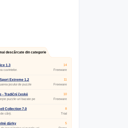
mai descărcate din categorie
ice 1.3
14
ea cuvintelor.
Freeware
Sport Extreme 1.2
11
uarea jocului de puzzle
Freeware
port.
e - Tradiční české
10
ky 1.0.1
iește puzzle-uri bazate pe
Freeware
 de basm.
ell Collection 7.0
8
de cărți.
Trial
lné dárky
5