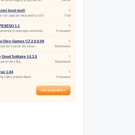
de jocuri logice și puzzle-uri.
Demo
ství šesti moří
5
 să-i ajuți pe micii pești și să-i
Trial
zi de mașinile distructive.
 PEXESO 1.1
5
amentul și educația memoriei.
Freeware
o Dice Games CZ 2.0.0.00
5
cție de 6 jocuri de zaruri.
Shareware
y Good Solitaire 14.3.5
5
jocuri de cărți.
Shareware
ax 1.04
5
ia către prieteni liberi.
Freeware
alte programe »