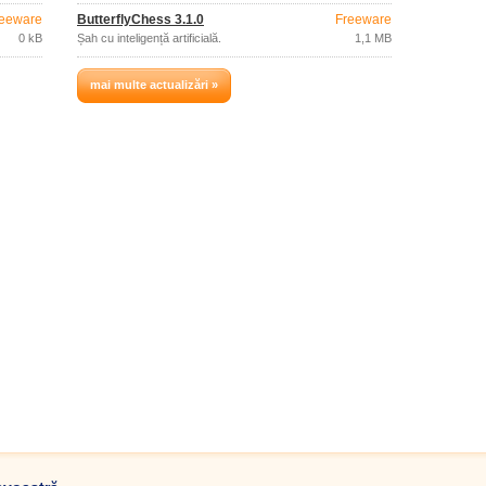
eeware
ButterflyChess 3.1.0
Freeware
0 kB
Șah cu inteligență artificială.
1,1 MB
mai multe actualizări »