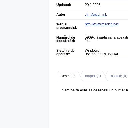
Updated:
29.1.2005
Autor:
Jiří Macich ml.
Web al
http://www.macich.net
programului:
Numărul de
5909x (săptămâna aceasta
descărcări:
1x)
Sisteme de
Windows
operare:
95/98/2000/NT/ME/XP
Descriere
Imagini (
1
)
Discuție (
0
)
Sarcina ta este să desenezi un număr 