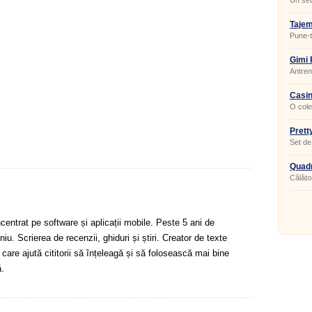
Un set 
Tajem
Pune-te
elibere
Gimi
Antren
Casin
O cole
Prett
Set de 
Quadr
Călător
centrat pe software și aplicații mobile. Peste 5 ani de
u. Scrierea de recenzii, ghiduri și știri. Creator de texte
 care ajută cititorii să înțeleagă și să folosească mai bine
.