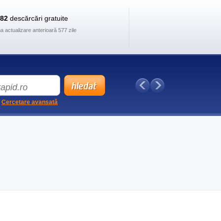
882
descărcări gratuite
ma actualizare anterioară 577 zile
Cercetare avansată