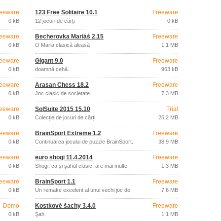
eeware
123 Free Solitaire 10.1
Freeware
0 kB
12 jocuri de cărți
0 kB
eeware
Becherovka Mariáš 2.15
Freeware
0 kB
O Maria clasică aleasă
1,1 MB
eeware
Gigant 9.0
Freeware
0 kB
doamnă cehă.
963 kB
eeware
Arasan Chess 18.2
Freeware
0 kB
Joc clasic de societate.
7,3 MB
eeware
SolSuite 2015 15.10
Trial
0 kB
Colecție de jocuri de cărți.
25,2 MB
eeware
BrainSport Extreme 1.2
Freeware
0 kB
Continuarea jocului de puzzle BrainSport.
38,9 MB
eeware
euro shogi 11.4.2014
Freeware
0 kB
Shogi, ca și șahul clasic, are mai multe
1,3 MB
variante, deși un număr foarte mic.
eeware
BrainSport 1.1
Freeware
0 kB
Un remake excelent al unui vechi joc de
7,6 MB
puzzle.
Demo
Kostkové šachy 3.4.0
Freeware
0 kB
Şah.
1,1 MB