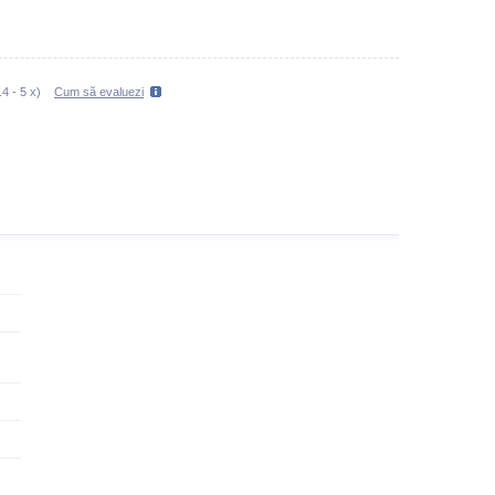
.4
-
5
x)
Cum să evaluezi