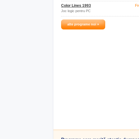
Color Lines 1993
Fr
Joc logic pentru PC
alte programe noi »