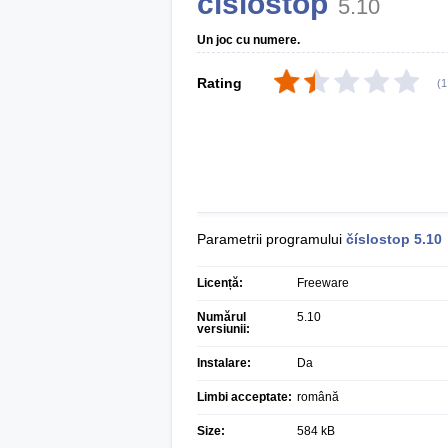
číslostop
5.10
Un joc cu numere.
Rating
(
1
Parametrii programului
číslostop
5.10
Licență:
Freeware
Numărul
5.10
versiunii:
Instalare:
Da
Limbi acceptate:
română
Size:
584 kB