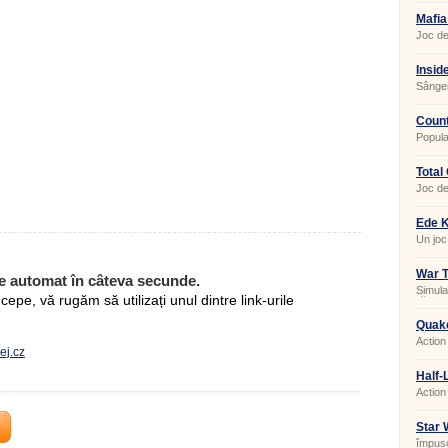
Mafia
1.0
Joc de
Insid
Sânger
Coun
Popula
multip
Total
Joc de
Ede K
Un joc 
War T
e automat în câteva secunde.
Simula
pe, vă rugăm să utilizați unul dintre link-urile
război
Quake
Action
ej.cz
Half-L
Action
Star 
Com
împușc