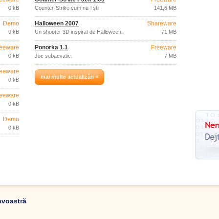
0 kB
Counter-Strike cum nu-l știi.
141,6 MB
Demo
Halloween 2007
Shareware
0 kB
Un shooter 3D inspirat de Halloween.
71 MB
eeware
Ponorka 1.1
Freeware
0 kB
Joc subacvatic.
7 MB
eeware
mai multe actualizări »
0 kB
eeware
0 kB
Demo
0 kB
avoastră