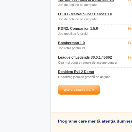
Joc de acțiune pe computer
LEGO - Marvel Super Heroes 1.0
Joc de acțiune pe computer
RDR2: Companion 1.5.0
Fr
Joc mobil pe Android
Bomberman 1.0
Fr
Joc retro pentru PC
League of Legends 30.0.1.45662
Fr
Cea mai bună strategie de acțiune pentru
multiplayer
Resident Evil 2 Demo
Observați jocul de groază de acțiune
Resident Evil
alte programe noi »
Programe care merită atenția dumne