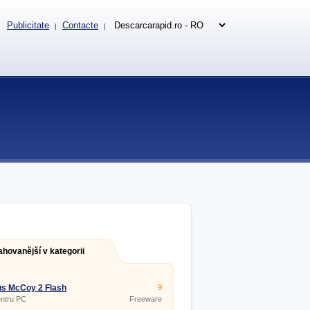
Publicitate
Contacte
|
|
ahovanější v kategorii
s McCoy 2 Flash
9
entru PC
Freeware