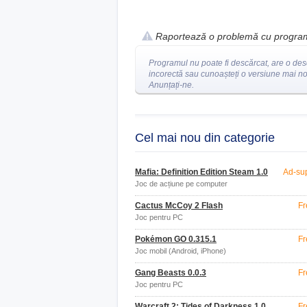
Raportează o problemă cu progra
Programul nu poate fi descărcat, are o des
incorectă sau cunoașteți o versiune mai n
Anunțați-ne.
Cel mai nou din categorie
Mafia: Definition Edition Steam 1.0
Ad-su
Joc de acțiune pe computer
Cactus McCoy 2 Flash
Fr
Joc pentru PC
Pokémon GO 0.315.1
Fr
Joc mobil (Android, iPhone)
Gang Beasts 0.0.3
Fr
Joc pentru PC
Warcraft 2: Tides of Darkness 1.0
Fr