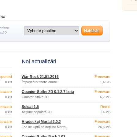
echipă
mul
criere
ouă?
Noi actualizări
pported
War Rock 21.01.2016
Freeware
0 kB
împușcător tactic online.
1,4 GB
eeware
Counter-Strike 2D 0.1.2.7 beta
Freeware
0 kB
Counter-Strike 2D.
6,2 MB
eeware
Soldat 1.5
Demo
0 kB
Acțiune populară 2D.
14 MB
eeware
Hradeckej Mortal 2.0.2
Freeware
0 kB
Joc de luptă de acțiune Mortal.
26,5 MB
eeware
Counter-Strike Pack 1.03
Freeware