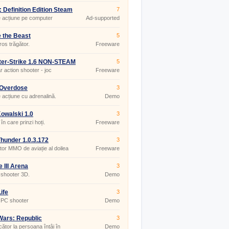
: Definition Edition Steam
7
 acțiune pe computer
Ad-supported
e the Beast
5
os trăgător.
Freeware
ter-Strike 1.6 NON-STEAM
5
r action shooter - joc
Freeware
layer
 Overdose
3
 acțiune cu adrenalină.
Demo
owalski 1.0
3
în care prinzi hoți.
Freeware
hunder 1.0.3.172
3
tor MMO de aviație al doilea
Freeware
 mondial (joc pentru PC)
 III Arena
3
 shooter 3D.
Demo
ife
3
 PC shooter
Demo
Wars: Republic
3
mando
ător la persoana întâi în
Demo