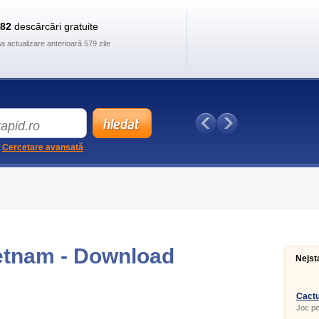
882
descărcări gratuite
ma actualizare anterioară 579 zile
Cercetare avansată
ietnam - Download
Nejst
Cactu
Joc p