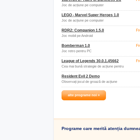
Joc de acțiune pe computer
LEGO - Marvel Super Heroes 1.0
Joc de acțiune pe computer
RDR2: Companion 1.5.0
Fr
Joc mobil pe Android
Bomberman 1.0
Fr
Joc retro pentru PC
League of Legends 30.0.1.45662
Fr
Cea mai bună strategie de acțiune pentru
multiplayer
Resident Evil 2 Demo
Observați jocul de groază de acțiune
Resident Evil
alte programe noi »
Programe care merită atenția dumne