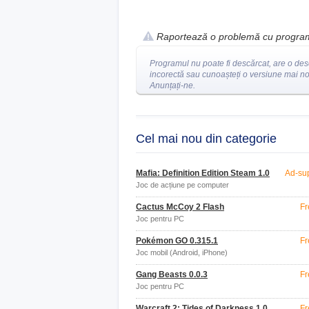
Raportează o problemă cu progra
Programul nu poate fi descărcat, are o des
incorectă sau cunoașteți o versiune mai n
Anunțați-ne.
Cel mai nou din categorie
Mafia: Definition Edition Steam 1.0
Ad-su
Joc de acțiune pe computer
Cactus McCoy 2 Flash
Fr
Joc pentru PC
Pokémon GO 0.315.1
Fr
Joc mobil (Android, iPhone)
Gang Beasts 0.0.3
Fr
Joc pentru PC
Warcraft 2: Tides of Darkness 1.0
Fr