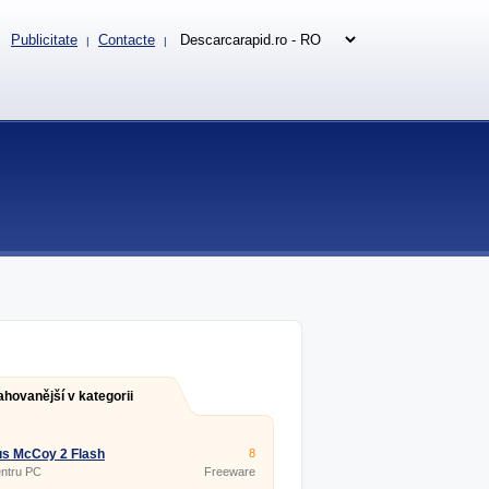
Publicitate
Contacte
|
|
ahovanější v kategorii
s McCoy 2 Flash
8
entru PC
Freeware