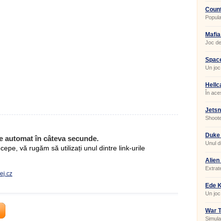
Coun
Popula
multip
Mafia
1.0
Joc de
Space
Un joc 
Space 
Hellc
În ace
sarcini
Jets
Shoote
Duke
e automat în câteva secunde.
Unul di
pe, vă rugăm să utilizați unul dintre link-urile
Alien
Extrate
ej.cz
Ede K
Un joc 
War T
Simula