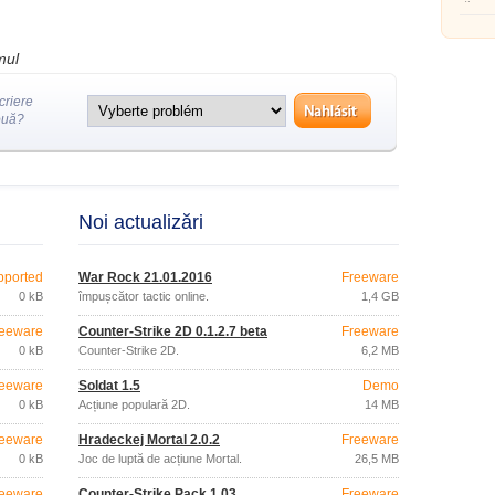
război
mul
criere
ouă?
Noi actualizări
pported
War Rock 21.01.2016
Freeware
0 kB
împușcător tactic online.
1,4 GB
eeware
Counter-Strike 2D 0.1.2.7 beta
Freeware
0 kB
Counter-Strike 2D.
6,2 MB
eeware
Soldat 1.5
Demo
0 kB
Acțiune populară 2D.
14 MB
eeware
Hradeckej Mortal 2.0.2
Freeware
0 kB
Joc de luptă de acțiune Mortal.
26,5 MB
eeware
Counter-Strike Pack 1.03
Freeware