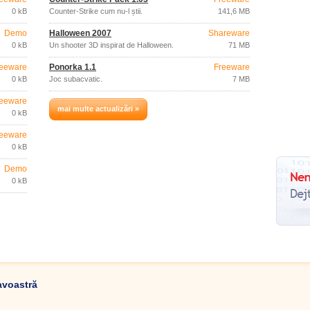
0 kB
Counter-Strike cum nu-l știi.
141,6 MB
Demo
Halloween 2007
Shareware
0 kB
Un shooter 3D inspirat de Halloween.
71 MB
eeware
Ponorka 1.1
Freeware
0 kB
Joc subacvatic.
7 MB
eeware
mai multe actualizări »
0 kB
eeware
0 kB
Demo
0 kB
avoastră