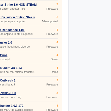
ter-Strike 1.6 NON-STEAM
7
r action shooter - joc
Freeware
layer
: Definition Edition Steam
6
 acțiune pe computer
Ad-supported
 Resistance 1.01
4
de acțiune în stilul legendei
Freeware
Invaders.
arrier 1.0
4
st joc îndeplinești diverse
Freeware
 cu un elicopter.
nGuns
4
r spațial.
Demo
 Nukem 3D 1.13
3
ntre cei mai faimoși trăgători.
Demo
 Outbreak 2
3
reștrii atacă.
Freeware
owalski 1.0
3
în care prinzi hoți.
Freeware
hunder 1.0.3.172
3
tor MMO de aviație al doilea
Freeware