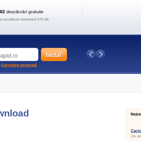
882
descărcări gratuite
ma actualizare anterioară 578 zile
Cercetare avansată
wnload
Nejst
Cactu
Joc p