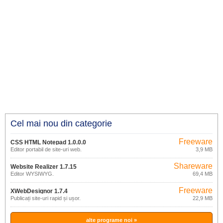
Cel mai nou din categorie
Freeware
CSS HTML Notepad 1.0.0.0
Editor portabil de site-uri web.
3,9 MB
Shareware
Website Realizer 1.7.15
Editor WYSIWYG.
69,4 MB
Freeware
XWebDesignor 1.7.4
Publicați site-uri rapid și ușor.
22,9 MB
alte programe noi »