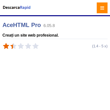
≡
AceHTML Pro
6.05.8
Creați un site web profesional.
(
1.4
-
5
x)