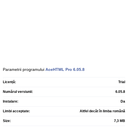
Parametrii programului
AceHTML Pro
6.05.8
Licență:
Trial
Numărul versiunii:
6.05.8
Instalare:
Da
Limbi acceptate:
Altfel decât în limba română
Size:
7,3 MB