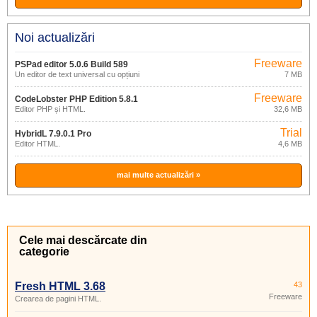
Noi actualizări
Freeware
PSPad editor 5.0.6 Build 589
Un editor de text universal cu opțiuni
7 MB
extinse
Freeware
CodeLobster PHP Edition 5.8.1
Editor PHP și HTML.
32,6 MB
Trial
HybridL 7.9.0.1 Pro
Editor HTML.
4,6 MB
mai multe actualizări »
Cele mai descărcate din
categorie
Fresh HTML 3.68
43
Freeware
Crearea de pagini HTML.