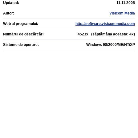
Updated:
11.11.2005
Autor:
Visicom Media
Web al programului:
http://software.visicommedia.com
Numărul de descărcări:
4523x (săptămâna aceasta: 4x)
Sisteme de operare:
Windows 98/2000/ME/NT/XP