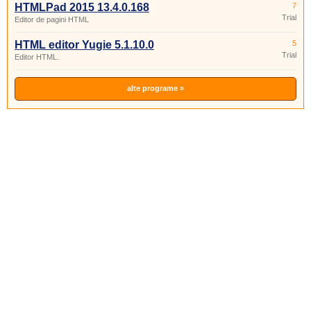
HTMLPad 2015 13.4.0.168
7
Trial
Editor de pagini HTML
HTML editor Yugie 5.1.10.0
5
Trial
Editor HTML.
alte programe »