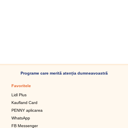
Programe care merită atenția dumneavoastră
Favoritele
Aplicație mobilă
Lidl Plus
Pedometru mobil
Kaufland Card
Lupa pentru telefonul mobil
PENNY aplicarea
Telecomanda pentru
televizor LG
WhatsApp
Imagini de fundal live pentru
FB Messenger
mobil gratuit