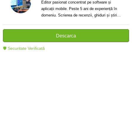
Editor pasionat concentrat pe software și
aplicații mobile. Peste 5 ani de experiență în
domeniu. Scrierea de recenzii, ghiduri și știri.
Creator de texte clare și informative care ajută
cititorii să înțeleagă și să folosească mai bine
tehnologia modernă.
Descarca
🛡 Securitate Verificată