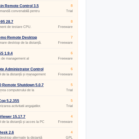
n Remote Control 3.5
8
mandă convenabilă pentru
Trial
95 28.7
8
ment de testare CPU.
Freeware
emo Remote Desktop
7
.378
nare desktop de la distanță.
Freeware
S 1.9.4
6
m de management al
Freeware
tului.
e Administrator Control
6
 4.0.9.0
l de la distanță și management
Freeware
puterelor chiar și fără o
 IP publică sau fixă.
 Remote Shutdown 5.0.7
5
erea computerului de la
Trial
ă.
Cop 5.2.355
5
izarea activitatii angajatilor.
Trial
iewer 15.17.7
4
l de la distanță și acces la PC
Freeware
Desk 2.6
4
desktop alternativ la distanță
GPL