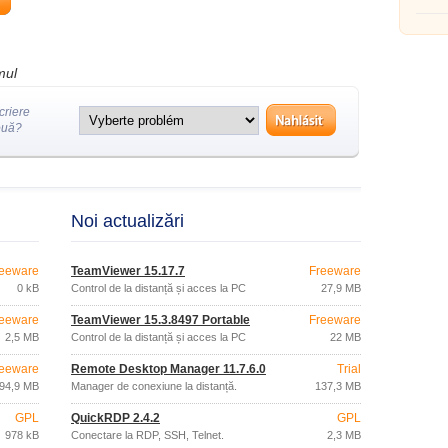
cu mar
mul
criere
ouă?
Noi actualizări
eeware
TeamViewer 15.17.7
Freeware
0 kB
Control de la distanță și acces la PC
27,9 MB
eeware
TeamViewer 15.3.8497 Portable
Freeware
2,5 MB
Control de la distanță și acces la PC
22 MB
eeware
Remote Desktop Manager 11.7.6.0
Trial
94,9 MB
Manager de conexiune la distanță.
137,3 MB
GPL
QuickRDP 2.4.2
GPL
978 kB
Conectare la RDP, SSH, Telnet.
2,3 MB