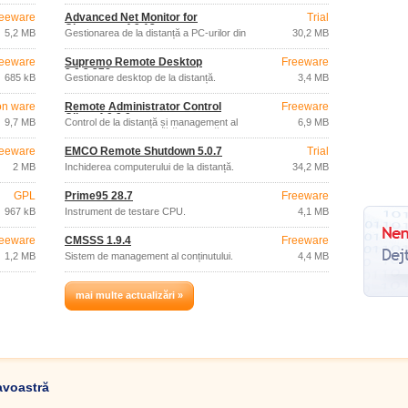
eeware
Advanced Net Monitor for
Trial
Classroom 4.9.12
5,2 MB
Gestionarea de la distanță a PC-urilor din
30,2 MB
rețea.
eeware
Supremo Remote Desktop
Freeware
3.0.3.378
685 kB
Gestionare desktop de la distanță.
3,4 MB
on ware
Remote Administrator Control
Freeware
Client 4.0.9.0
9,7 MB
Control de la distanță și management al
6,9 MB
computerelor chiar și fără o adresă IP
publică sau fixă.
eeware
EMCO Remote Shutdown 5.0.7
Trial
2 MB
Închiderea computerului de la distanță.
34,2 MB
GPL
Prime95 28.7
Freeware
967 kB
Instrument de testare CPU.
4,1 MB
eeware
CMSSS 1.9.4
Freeware
1,2 MB
Sistem de management al conținutului.
4,4 MB
mai multe actualizări »
avoastră