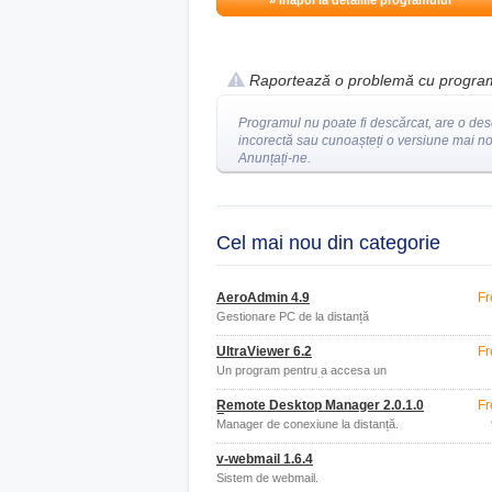
» înapoi la detaliile programului
Raportează o problemă cu progra
Programul nu poate fi descărcat, are o des
incorectă sau cunoașteți o versiune mai n
Anunțați-ne.
Cel mai nou din categorie
AeroAdmin 4.9
Fr
Gestionare PC de la distanță
UltraViewer 6.2
Fr
Un program pentru a accesa un
computer la distanță
Remote Desktop Manager 2.0.1.0
Fr
Free
Manager de conexiune la distanță.
v-webmail 1.6.4
Sistem de webmail.