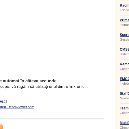
Radmi
Teleco
PC.
Prime
Instru
Supr
3.0.3
Gestio
CMSS
Siste
conținu
Remot
Client
Contro
al com
adresă
EMCO
e automat în câteva secunde.
Închid
pe, vă rugăm să utilizați unul dintre link-urile
distanț
Staff
Monitor
ej.cz
oadeu1.teamviewer.com
TeamV
Contro
Multi
Client 