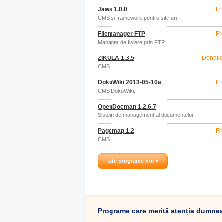
Jaws 1.0.0
Fr
CMS și framework pentru site-uri
personalizate.
Filemanager FTP
Fr
Manager de fișiere prin FTP
ZIKULA 1.3.5
Donati
CMS.
DokuWiki 2013-05-10a
Fr
CMS DokuWiki.
OpenDocman 1.2.6.7
Sistem de management al documentelor.
Pagemap 1.2
Fr
CMS.
alte programe noi »
Programe care merită atenția dumne