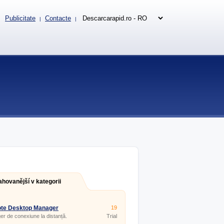
Publicitate
Contacte
|
|
ahovanější v kategorii
te Desktop Manager
19
6.0
r de conexiune la distanță.
Trial