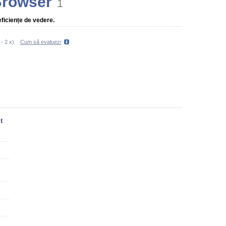
Browser
1
ficiențe de vedere.
-
2
x)
Cum să evaluezi
t