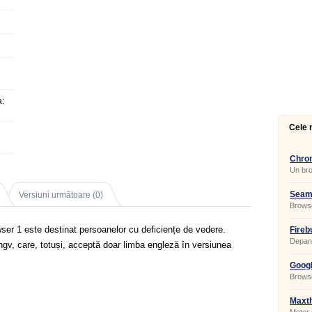
:
Cele 
Chrom
Un bro
Seam
Versiuni următoare (0)
Brows
ser 1 este destinat persoanelor cu deficiențe de vedere.
Fireb
Depana
ingv, care, totuși, acceptă doar limba engleză în versiunea
Googl
Browse
Maxth