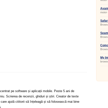
Motor 
Avant
motor 
Safari
Browse
Seamo
Brows
Comod
Browse
Chrom
My In
brows
centrat pe software și aplicații mobile. Peste 5 ani de
u. Scrierea de recenzii, ghiduri și știri. Creator de texte
 care ajută cititorii să înțeleagă și să folosească mai bine
.