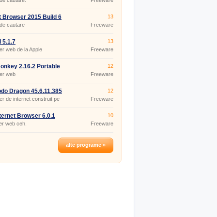
de cautare.
Freeware
 Browser 2015 Build 6
13
de cautare
Freeware
 5.1.7
13
r web de la Apple
Freeware
nkey 2.16.2 Portable
12
er web
Freeware
o Dragon 45.6.11.385
12
r de internet construit pe
Freeware
ium.
ternet Browser 6.0.1
10
er web ceh.
Freeware
alte programe »