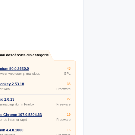
mai descărcate din categorie
ium 50.0.2630.0
43
wser web ușor și mai sigur.
GPL
onkey 2.53.18
36
er web
Freeware
ug 2.0.13
27
rea paginilor în Firefox.
Freeware
e Chrome 107.0.5304.63
19
r de internet rapid
Freeware
on 4.4.8.1000
16