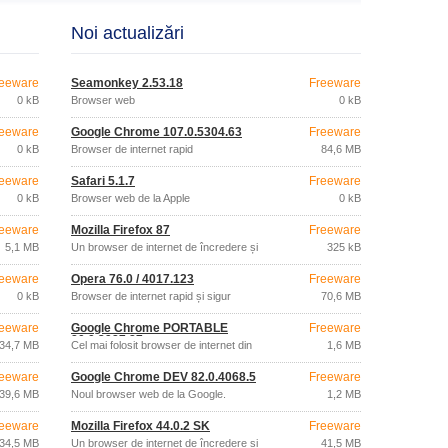
Noi actualizări
eeware
Seamonkey 2.53.18
Freeware
0 kB
Browser web
0 kB
eeware
Google Chrome 107.0.5304.63
Freeware
0 kB
Browser de internet rapid
84,6 MB
eeware
Safari 5.1.7
Freeware
0 kB
Browser web de la Apple
0 kB
eeware
Mozilla Firefox 87
Freeware
5,1 MB
Un browser de internet de încredere și
325 kB
rapid
eeware
Opera 76.0 / 4017.123
Freeware
0 kB
Browser de internet rapid și sigur
70,6 MB
eeware
Google Chrome PORTABLE
Freeware
80.0.3987.87
34,7 MB
Cel mai folosit browser de internet din
1,6 MB
lume.
eeware
Google Chrome DEV 82.0.4068.5
Freeware
39,6 MB
Noul browser web de la Google.
1,2 MB
eeware
Mozilla Firefox 44.0.2 SK
Freeware
34,5 MB
Un browser de internet de încredere și
41,5 MB