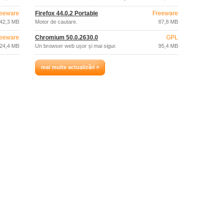
rapid
eeware
Firefox 44.0.2 Portable
Freeware
42,3 MB
Motor de cautare.
87,8 MB
eeware
Chromium 50.0.2630.0
GPL
24,4 MB
Un browser web ușor și mai sigur.
95,4 MB
mai multe actualizări »