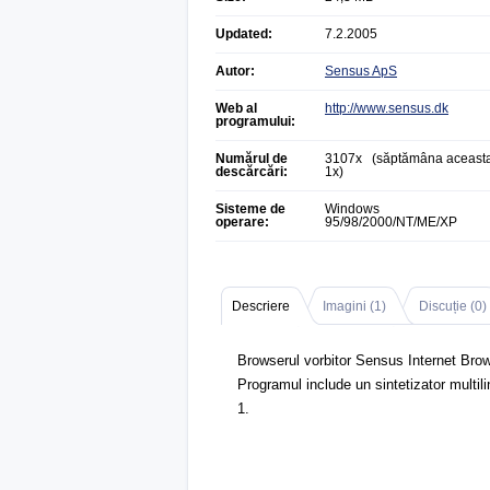
Updated:
7.2.2005
Autor:
Sensus ApS
Web al
http://www.sensus.dk
programului:
Numărul de
3107x (săptămâna aceasta
descărcări:
1x)
Sisteme de
Windows
operare:
95/98/2000/NT/ME/XP
Descriere
Imagini (
1
)
Discuție (
0
)
Browserul vorbitor Sensus Internet Brow
Programul include un sintetizator multil
1.