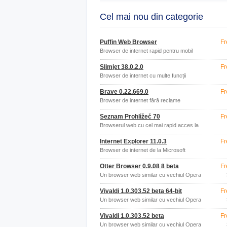
Cel mai nou din categorie
Puffin Web Browser
Fr
Browser de internet rapid pentru mobil
Slimjet 38.0.2.0
Fr
Browser de internet cu multe funcții
Brave 0.22.669.0
Fr
Browser de internet fără reclame
Seznam Prohlížeč 70
Fr
Browserul web cu cel mai rapid acces la
Seznam
Internet Explorer 11.0.3
Fr
Browser de internet de la Microsoft
Otter Browser 0.9.08 8 beta
Fr
Un browser web similar cu vechiul Opera
12.
Vivaldi 1.0.303.52 beta 64-bit
Fr
Un browser web similar cu vechiul Opera
12.
Vivaldi 1.0.303.52 beta
Fr
Un browser web similar cu vechiul Opera