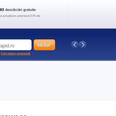
882
descărcări gratuite
ma actualizare anterioară 578 zile
Cercetare avansată