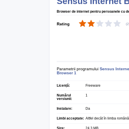
Sensus Internet 
Browser de internet pentru persoanele cu de
Rating
(
2
Parametrii programului
Sensus Interne
Browser
1
Licență:
Freeware
Numărul
1
versiunii:
Instalare:
Da
Limbi acceptate:
Altfel decât în limba română
Size:
24,3 MB