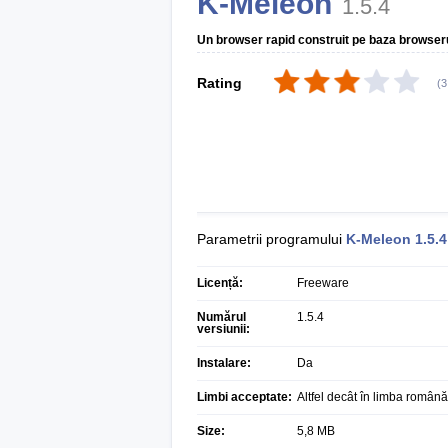
K-Meleon
1.5.4
Un browser rapid construit pe baza browseru
Rating
(
3
Parametrii programului
K-Meleon
1.5.4
Licență:
Freeware
Numărul
1.5.4
versiunii:
Instalare:
Da
Limbi acceptate:
Altfel decât în limba română
Size:
5,8 MB