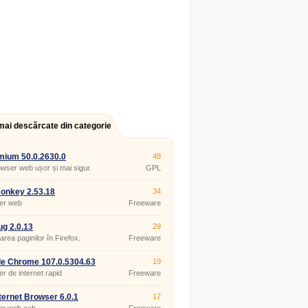
mai descărcate din categorie
ium 50.0.2630.0
48
wser web ușor și mai sigur.
GPL
onkey 2.53.18
34
er web
Freeware
ug 2.0.13
29
rea paginilor în Firefox.
Freeware
e Chrome 107.0.5304.63
19
r de internet rapid
Freeware
ternet Browser 6.0.1
17