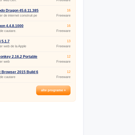
er web ceh.
Freeware
o Dragon 45.6.11.385
16
r de internet construit pe
Freeware
ium.
on 4.4.8.1000
16
de cautare.
Freeware
 5.1.7
13
r web de la Apple
Freeware
nkey 2.16.2 Portable
12
er web
Freeware
 Browser 2015 Build 6
12
de cautare
Freeware
alte programe »