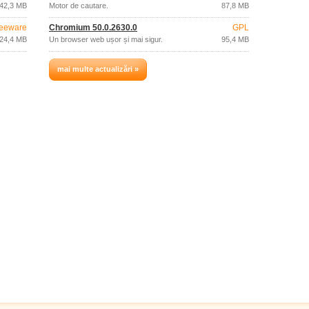
42,3 MB
Motor de cautare.
87,8 MB
eeware
Chromium 50.0.2630.0
GPL
24,4 MB
Un browser web ușor și mai sigur.
95,4 MB
mai multe actualizări »