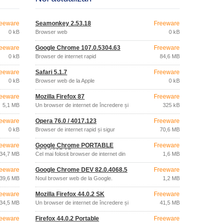
eeware
Seamonkey 2.53.18
Freeware
0 kB
Browser web
0 kB
eeware
Google Chrome 107.0.5304.63
Freeware
0 kB
Browser de internet rapid
84,6 MB
eeware
Safari 5.1.7
Freeware
0 kB
Browser web de la Apple
0 kB
eeware
Mozilla Firefox 87
Freeware
5,1 MB
Un browser de internet de încredere și
325 kB
rapid
eeware
Opera 76.0 / 4017.123
Freeware
0 kB
Browser de internet rapid și sigur
70,6 MB
eeware
Google Chrome PORTABLE
Freeware
80.0.3987.87
34,7 MB
Cel mai folosit browser de internet din
1,6 MB
lume.
eeware
Google Chrome DEV 82.0.4068.5
Freeware
39,6 MB
Noul browser web de la Google.
1,2 MB
eeware
Mozilla Firefox 44.0.2 SK
Freeware
34,5 MB
Un browser de internet de încredere și
41,5 MB
rapid
eeware
Firefox 44.0.2 Portable
Freeware