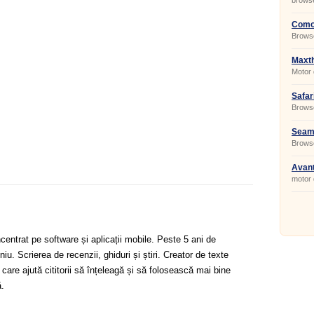
brows
Comod
Browse
Chrom
Maxth
Motor 
Safari
Browse
Seamo
Brows
Avant
motor 
centrat pe software și aplicații mobile. Peste 5 ani de
u. Scrierea de recenzii, ghiduri și știri. Creator de texte
 care ajută cititorii să înțeleagă și să folosească mai bine
.