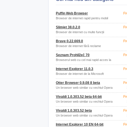
Puffin Web Browser
Fr
Browser de internet rapid pentru mobil
Slimjet 38.0.2.0
Fr
Browser de internet cu multe funcții
Brave 0.22.669.0
Fr
Browser de internet fără reclame
Seznam Prohlížeč 70
Fr
Browserul web cu cel mai rapid acces la
Seznam
Internet Explorer 11.0.3
Fr
Browser de internet de la Microsoft
Otter Browser 0.9.08 8 beta
Fr
Un browser web similar cu vechiul Opera
12.
Vivaldi 1.0.303.52 beta 64-bit
Fr
Un browser web similar cu vechiul Opera
12.
Vivaldi 1.0.303.52 beta
Fr
Un browser web similar cu vechiul Opera
12.
Internet Explorer 10 EN 64-bit
Fr