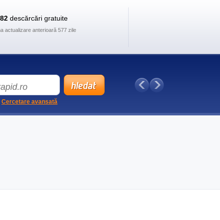
882
descărcări gratuite
ma actualizare anterioară 577 zile
Cercetare avansată