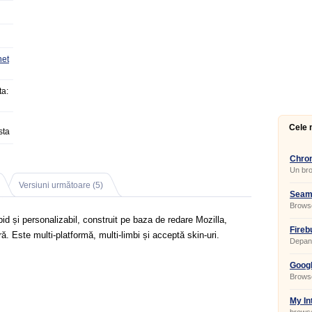
net
a:
Cele 
sta
Chrom
Un bro
Versiuni următoare (5)
Seam
Brows
d și personalizabil, construit pe baza de redare Mozilla,
Fireb
ră. Este multi-platformă, multi-limbi și acceptă skin-uri.
Depana
Googl
Browse
My In