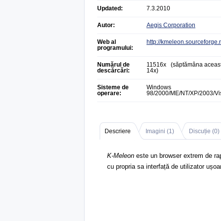
Updated:
7.3.2010
Autor:
Aegis Corporation
Web al
http://kmeleon.sourceforge.
programului:
Numărul de
11516x (săptămâna aceast
descărcări:
14x)
Sisteme de
Windows
operare:
98/2000/ME/NT/XP/2003/Vi
Descriere
Imagini (
1
)
Discuție (
0
)
K-Meleon
este un browser extrem de rapi
cu propria sa interfață de utilizator ușoa