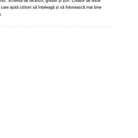
u. Scrierea de recenzii, ghiduri și știri. Creator de texte
 care ajută cititorii să înțeleagă și să folosească mai bine
.