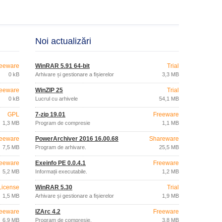
Noi actualizări
eeware
WinRAR 5.91 64-bit
Trial
0 kB
Arhivare și gestionare a fișierelor
3,3 MB
eeware
WinZIP 25
Trial
0 kB
Lucrul cu arhivele
54,1 MB
GPL
7-zip 19.01
Freeware
1,3 MB
Program de compresie
1,1 MB
eeware
PowerArchiver 2016 16.00.68
Shareware
7,5 MB
Program de arhivare.
25,5 MB
eeware
Exeinfo PE 0.0.4.1
Freeware
5,2 MB
Informații executabile.
1,2 MB
License
WinRAR 5.30
Trial
1,5 MB
Arhivare și gestionare a fișierelor
1,9 MB
eeware
IZArc 4.2
Freeware
6,9 MB
Program de compresie.
3,8 MB