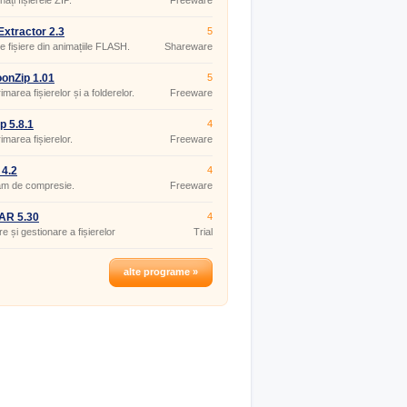
ați fișierele ZIP.
Freeware
xtractor 2.3
5
e fișiere din animațiile FLASH.
Shareware
onZip 1.01
5
marea fișierelor și a folderelor.
Freeware
p 5.8.1
4
marea fișierelor.
Freeware
 4.2
4
am de compresie.
Freeware
AR 5.30
4
e și gestionare a fișierelor
Trial
alte programe »