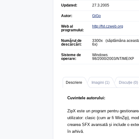
Updated:
27.3.2005
Autor:
GiGo
Web al
http://fst.czweb.org
programului:
Numărul de
3300x (săptămâna aceasta
descărcări:
6x)
Sisteme de
Windows
operare:
98/2000/2003/NT/ME/XP
Descriere
Imagini (
1
)
Discuție (
0
)
Cuvintele autorului:
ZipX este un program pentru gestionarea
utilizator: clasic (cum ar fi WinZip), mo
crearea SFX avansată și include o exten
în arhivă.