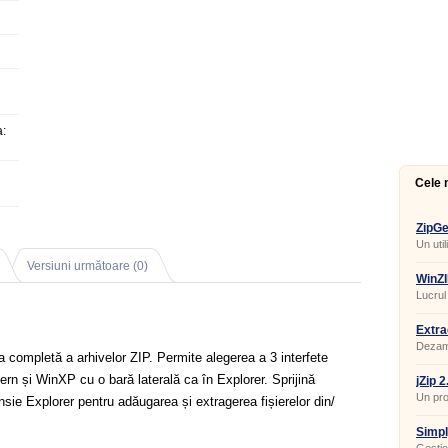
:
Cele 
ZipGe
Un uti
putern
Versiuni următoare (0)
WinZI
Lucrul
Extra
Dezamb
 completă a arhivelor ZIP. Permite alegerea a 3 interfete
dern și WinXP cu o bară laterală ca în Explorer. Sprijină
jZip 
Un pr
sie Explorer pentru adăugarea și extragerea fișierelor din/
fiabilu
Simpl