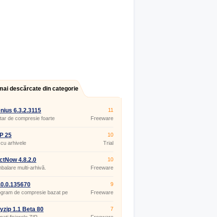
mai descărcate din categorie
nius 6.3.2.3115
11
litar de compresie foarte
Freeware
ic.
P 25
10
 cu arhivele
Trial
ctNow 4.8.2.0
10
alare multi-arhivă.
Freeware
2.0.0.135670
9
ogram de compresie bazat pe
Freeware
l 7-ZIP.
yzip 1.1 Beta 80
7