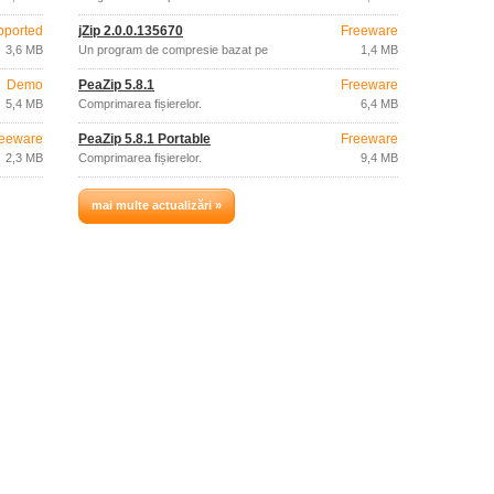
pported
jZip 2.0.0.135670
Freeware
3,6 MB
Un program de compresie bazat pe
1,4 MB
fiabilul 7-ZIP.
Demo
PeaZip 5.8.1
Freeware
5,4 MB
Comprimarea fișierelor.
6,4 MB
eeware
PeaZip 5.8.1 Portable
Freeware
2,3 MB
Comprimarea fișierelor.
9,4 MB
mai multe actualizări »