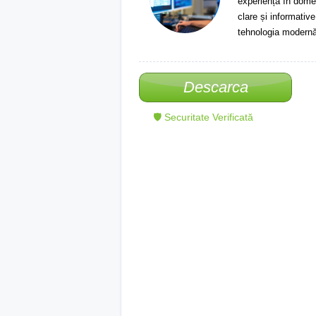
experiență în domeni
clare și informative
tehnologia modernă
Descarca
🛡 Securitate Verificată