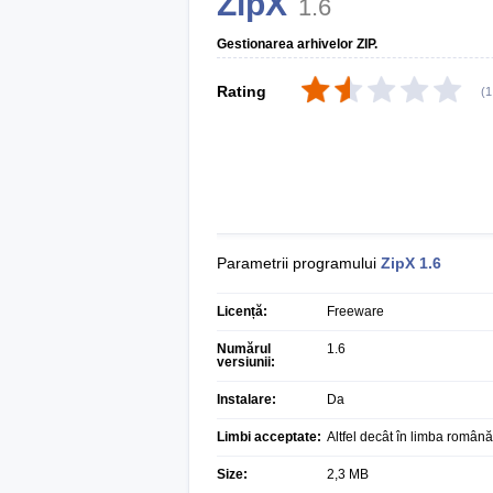
ZipX
1.6
Gestionarea arhivelor ZIP.
Rating
(
1
Parametrii programului
ZipX
1.6
Licență:
Freeware
Numărul
1.6
versiunii:
Instalare:
Da
Limbi acceptate:
Altfel decât în limba română
Size:
2,3 MB