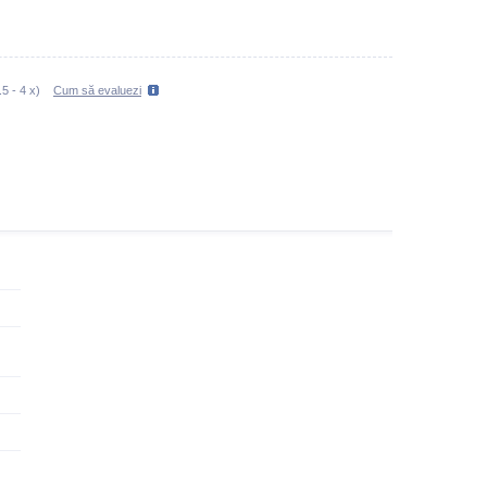
.5
-
4
x)
Cum să evaluezi