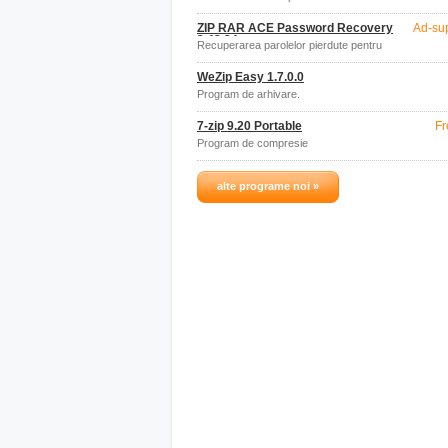
ZIP RAR ACE Password Recovery
Ad-su
2.43.34
Recuperarea parolelor pierdute pentru
arhivele RAR, ZIP și ACE.
WeZip Easy 1.7.0.0
Program de arhivare.
7-zip 9.20 Portable
Fr
Program de compresie
alte programe noi »