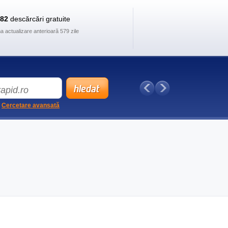
882
descărcări gratuite
ma actualizare anterioară 579 zile
Cercetare avansată