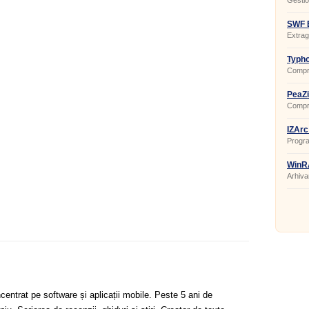
Gestion
SWF E
Extrag
Typho
Compri
PeaZi
Compri
IZArc
Progr
WinR
Arhivar
centrat pe software și aplicații mobile. Peste 5 ani de