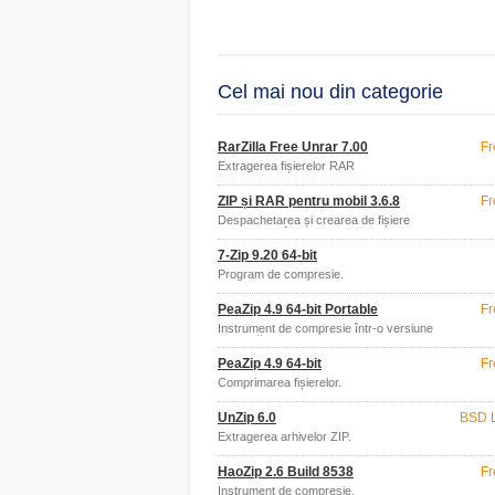
Cel mai nou din categorie
RarZilla Free Unrar 7.00
Fr
Extragerea fișierelor RAR
ZIP și RAR pentru mobil 3.6.8
Fr
Despachetarea și crearea de fișiere
comprimate în mobil
7-Zip 9.20 64-bit
Program de compresie.
PeaZip 4.9 64-bit Portable
Fr
Instrument de compresie într-o versiune
portabilă
PeaZip 4.9 64-bit
Fr
Comprimarea fișierelor.
UnZip 6.0
BSD 
Extragerea arhivelor ZIP.
HaoZip 2.6 Build 8538
Fr
Instrument de compresie.