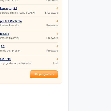
ați fișierele ZIP.
Freeware
xtractor 2.3
6
e fișiere din animațiile FLASH.
Shareware
p 5.8.1 Portable
4
marea fișierelor.
Freeware
p 5.8.1
4
marea fișierelor.
Freeware
 4.2
4
am de compresie.
Freeware
AR 5.30
4
e și gestionare a fișierelor
Trial
alte programe »