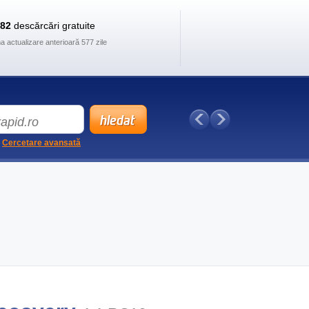
882
descărcări gratuite
ma actualizare anterioară 577 zile
Cercetare avansată