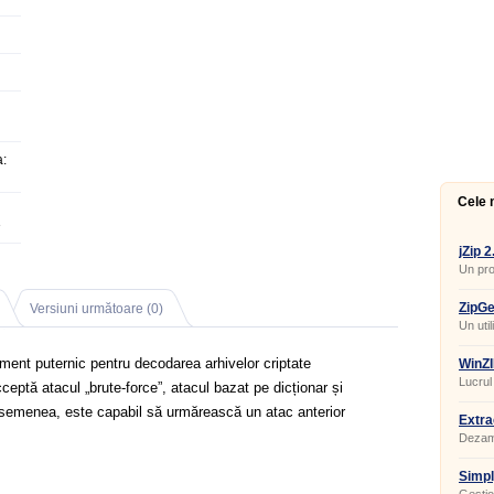
:
Cele 
3
jZip 
Un pr
fiabilu
ZipGe
Versiuni următoare (0)
Un uti
putern
nt puternic pentru decodarea arhivelor criptate
WinZI
Lucrul
eptă atacul „brute-force”, atacul bazat pe dicționar și
asemenea, este capabil să urmărească un atac anterior
Extra
Dezamb
Simpl