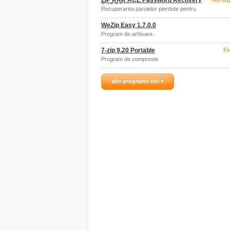
ZIP RAR ACE Password Recovery
Ad-su
2.43.34
Recuperarea parolelor pierdute pentru
arhivele RAR, ZIP și ACE.
WeZip Easy 1.7.0.0
Program de arhivare.
7-zip 9.20 Portable
Fr
Program de compresie
alte programe noi »