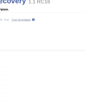
ecovery
1.1 RC16
iptate.
.5
-
2
x)
Cum să evaluezi