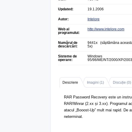
Updated:
19.1.2006
Autor:
Intelore
Web al
http://www.intelore.com
programului:
Numărul de
9441x (săptămâna aceasta
descărcări:
5x)
Sisteme de
Windows
operare:
95/98/ME/NT/2000/XP/200
Descriere
Imagini (
1
)
Discuție (
0
)
RAR Password Recovery este un instrume
RAR/Winrar (2.xx și 3.xx). Programul acc
atacul „Booost-Up” mult mai rapid. De 
neterminat.