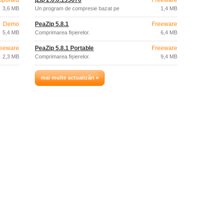
pported
jZip 2.0.0.135670
Freeware
3,6 MB
Un program de compresie bazat pe
1,4 MB
fiabilul 7-ZIP.
Demo
PeaZip 5.8.1
Freeware
5,4 MB
Comprimarea fișierelor.
6,4 MB
eeware
PeaZip 5.8.1 Portable
Freeware
2,3 MB
Comprimarea fișierelor.
9,4 MB
mai multe actualizări »