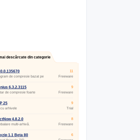
mai descărcate din categorie
2.0.0.135670
11
ogram de compresie bazat pe
Freeware
l 7-ZIP.
nius 6.3.2.3115
9
litar de compresie foarte
Freeware
ic.
P 25
9
 cu arhivele
Trial
ctNow 4.8.2.0
8
alare multi-arhivă.
Freeware
yzip 1.1 Beta 80
6