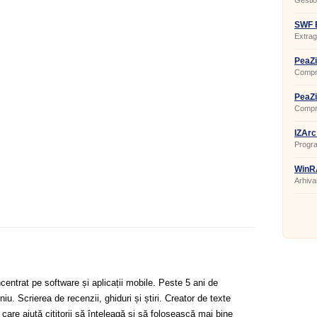
Gestion
SWF E
Extrag
PeaZi
Compri
PeaZi
Compri
IZArc
Progr
WinR
Arhivar
centrat pe software și aplicații mobile. Peste 5 ani de
u. Scrierea de recenzii, ghiduri și știri. Creator de texte
 care ajută cititorii să înțeleagă și să folosească mai bine