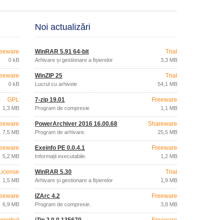
Noi actualizări
eeware
WinRAR 5.91 64-bit
Trial
0 kB
Arhivare și gestionare a fișierelor
3,3 MB
eeware
WinZIP 25
Trial
0 kB
Lucrul cu arhivele
54,1 MB
GPL
7-zip 19.01
Freeware
1,3 MB
Program de compresie
1,1 MB
eeware
PowerArchiver 2016 16.00.68
Shareware
7,5 MB
Program de arhivare.
25,5 MB
eeware
Exeinfo PE 0.0.4.1
Freeware
5,2 MB
Informații executabile.
1,2 MB
License
WinRAR 5.30
Trial
1,5 MB
Arhivare și gestionare a fișierelor
1,9 MB
eeware
IZArc 4.2
Freeware
6,9 MB
Program de compresie.
3,8 MB