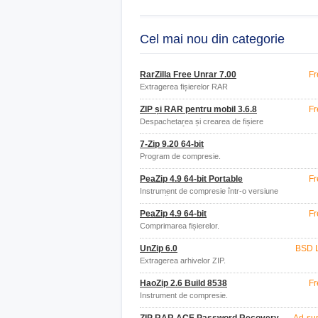
Cel mai nou din categorie
RarZilla Free Unrar 7.00
Fr
Extragerea fișierelor RAR
ZIP și RAR pentru mobil 3.6.8
Fr
Despachetarea și crearea de fișiere
comprimate în mobil
7-Zip 9.20 64-bit
Program de compresie.
PeaZip 4.9 64-bit Portable
Fr
Instrument de compresie într-o versiune
portabilă
PeaZip 4.9 64-bit
Fr
Comprimarea fișierelor.
UnZip 6.0
BSD 
Extragerea arhivelor ZIP.
HaoZip 2.6 Build 8538
Fr
Instrument de compresie.