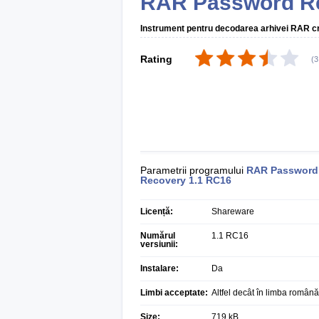
RAR Password R
Instrument pentru decodarea arhivei RAR cr
Rating
(
3
Parametrii programului
RAR Password
Recovery
1.1 RC16
Licență:
Shareware
Numărul
1.1 RC16
versiunii:
Instalare:
Da
Limbi acceptate:
Altfel decât în limba română
Size:
719 kB