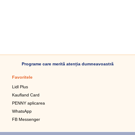
Programe care merită atenția dumneavoastră
Favoritele
Aplicație mobilă
Lidl Plus
Pedometru mobil
Kaufland Card
Lupa pentru telefonul mobil
PENNY aplicarea
Telecomanda pentru
televizor LG
WhatsApp
Imagini de fundal live pentru
FB Messenger
mobil gratuit
WhatsApp