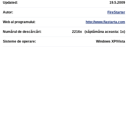
Updated:
19.5.2009
Autor:
FireStarter
Web al programului:
http://www.fiastarta.com
Numărul de descărcări:
2216x (săptămâna aceasta: 1x)
Sisteme de operare:
Windows XP/Vista