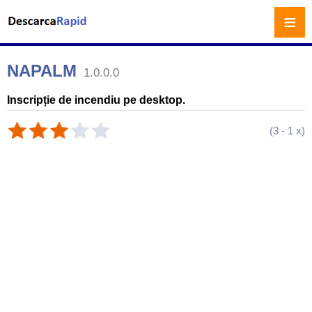
≡
NAPALM
1.0.0.0
Inscripție de incendiu pe desktop.
(
3
-
1
x)