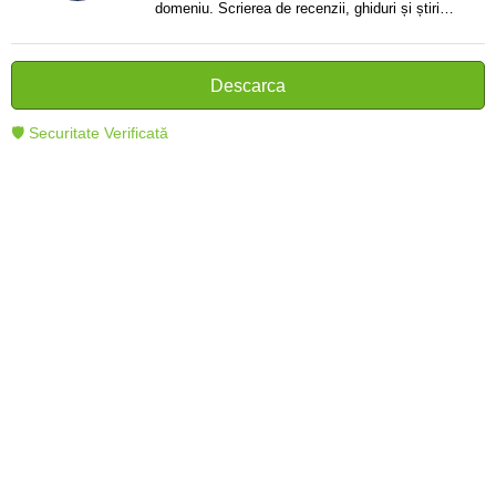
domeniu. Scrierea de recenzii, ghiduri și știri.
Creator de texte clare și informative care ajută
cititorii să înțeleagă și să folosească mai bine
tehnologia modernă.
Descarca
🛡 Securitate Verificată