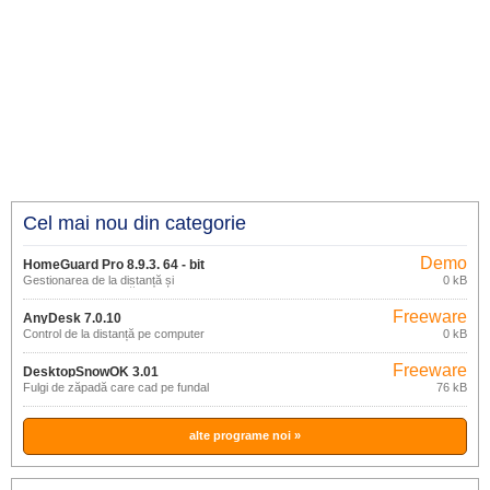
Cel mai nou din categorie
Demo
HomeGuard Pro 8.9.3. 64 - bit
Gestionarea de la distanță și
0 kB
monitorizarea activităților PC-ului
Freeware
AnyDesk 7.0.10
Control de la distanță pe computer
0 kB
Freeware
DesktopSnowOK 3.01
Fulgi de zăpadă care cad pe fundal
76 kB
desktop.
alte programe noi »