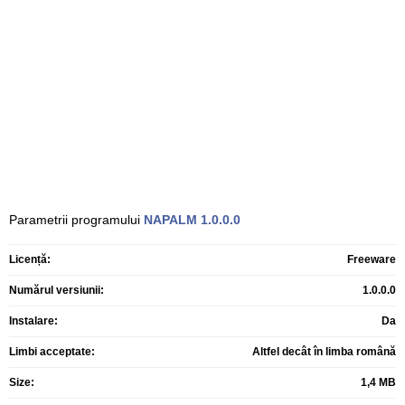
Parametrii programului
NAPALM
1.0.0.0
Licență:
Freeware
Numărul versiunii:
1.0.0.0
Instalare:
Da
Limbi acceptate:
Altfel decât în limba română
Size:
1,4 MB