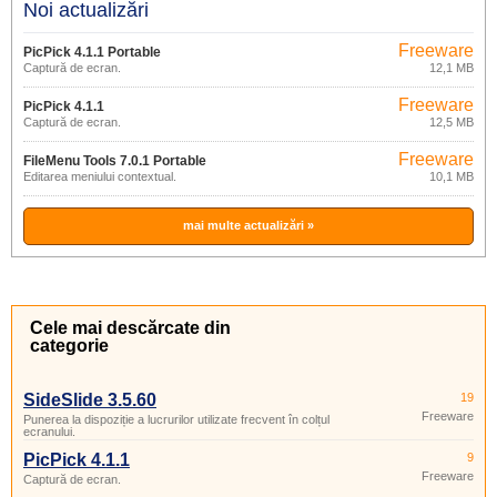
Noi actualizări
Freeware
PicPick 4.1.1 Portable
Captură de ecran.
12,1 MB
Freeware
PicPick 4.1.1
Captură de ecran.
12,5 MB
Freeware
FileMenu Tools 7.0.1 Portable
Editarea meniului contextual.
10,1 MB
mai multe actualizări »
Cele mai descărcate din
categorie
SideSlide 3.5.60
19
Freeware
Punerea la dispoziție a lucrurilor utilizate frecvent în colțul
ecranului.
PicPick 4.1.1
9
Freeware
Captură de ecran.