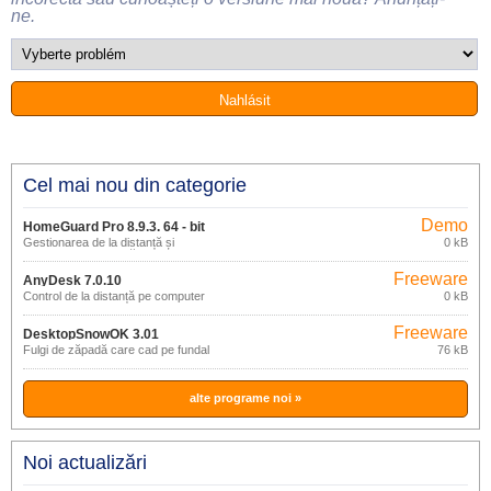
ne.
Cel mai nou din categorie
Demo
HomeGuard Pro 8.9.3. 64 - bit
Gestionarea de la distanță și
0 kB
monitorizarea activităților PC-ului
Freeware
AnyDesk 7.0.10
Control de la distanță pe computer
0 kB
Freeware
DesktopSnowOK 3.01
Fulgi de zăpadă care cad pe fundal
76 kB
desktop.
alte programe noi »
Noi actualizări