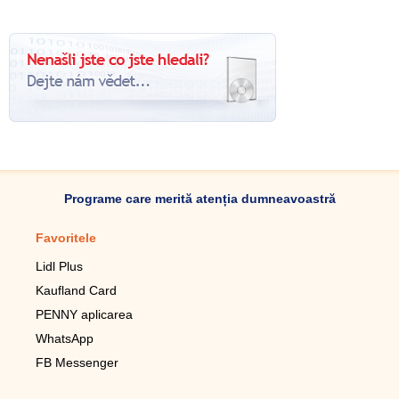
Programe care merită atenția dumneavoastră
Favoritele
Aplicație mobilă
Lidl Plus
Pedometru mobil
Kaufland Card
Lupa pentru telefonul mobil
PENNY aplicarea
Telecomanda pentru
televizor LG
WhatsApp
Imagini de fundal live pentru
FB Messenger
mobil gratuit
WhatsApp