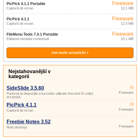
Freeware
PicPick 4.1.1 Portable
Captură de ecran.
12,1 MB
Freeware
PicPick 4.1.1
Captură de ecran.
12,5 MB
Freeware
FileMenu Tools 7.0.1 Portable
Editarea meniului contextual.
10,1 MB
mai multe actualizări »
Nejstahovanější v
kategorii
SideSlide 3.5.60
21
Freeware
Punerea la dispoziție a lucrurilor utilizate frecvent în colțul
ecranului.
PicPick 4.1.1
10
Freeware
Captură de ecran.
Freebie Notes 3.52
9
Freeware
Note desktop.