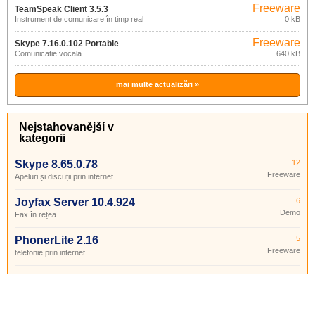
Freeware
TeamSpeak Client 3.5.3
Instrument de comunicare în timp real
0 kB
Freeware
Skype 7.16.0.102 Portable
Comunicatie vocala.
640 kB
mai multe actualizări »
Nejstahovanější v
kategorii
Skype 8.65.0.78
12
Freeware
Apeluri și discuții prin internet
Joyfax Server 10.4.924
6
Demo
Fax în rețea.
PhonerLite 2.16
5
Freeware
telefonie prin internet.