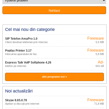
Cel mai nou din categorie
Freeware
SIP Telefon AmaPro 1.0
Client destinat telefoniei prin Internet.
5,5 MB
Freeware
Popfax Printer 3.17
Înlocuirea aparatului de fax.
5,8 MB
Ad-
Express Talk VoIP Softphone 4.26
supported
telefon pe internet.
641 kB
alte programe noi »
Noi actualizări
Freeware
Skype 8.65.0.78
Apeluri și discuții prin internet
71,8 MB