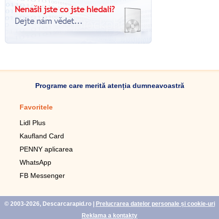
Programe care merită atenția dumneavoastră
Favoritele
Aplicație mobilă
Lidl Plus
Pedometru mobil
Kaufland Card
Lupa pentru telefonul mobil
PENNY aplicarea
Telecomanda pentru
televizor LG
WhatsApp
Imagini de fundal live pentru
FB Messenger
mobil gratuit
WhatsApp
© 2003-2026, Descarcarapid.ro
|
Prelucrarea datelor personale și cookie-uri
Reklama a kontakty