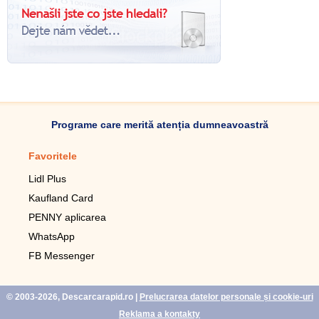
Programe care merită atenția dumneavoastră
Favoritele
Aplicație mobilă
Lidl Plus
Pedometru mobil
Kaufland Card
Lupa pentru telefonul mobil
PENNY aplicarea
Telecomanda pentru
televizor LG
WhatsApp
Imagini de fundal live pentru
FB Messenger
mobil gratuit
WhatsApp
© 2003-2026, Descarcarapid.ro
|
Prelucrarea datelor personale și cookie-uri
Reklama a kontakty