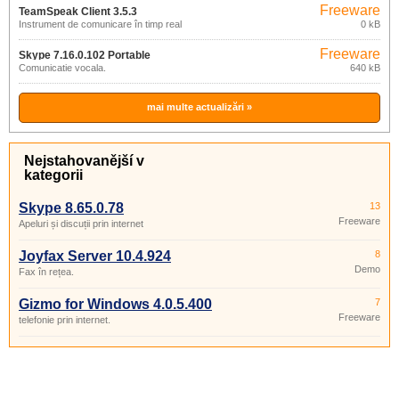
Freeware
TeamSpeak Client 3.5.3
Instrument de comunicare în timp real
0 kB
Freeware
Skype 7.16.0.102 Portable
Comunicatie vocala.
640 kB
mai multe actualizări »
Nejstahovanější v
kategorii
Skype 8.65.0.78
13
Freeware
Apeluri și discuții prin internet
Joyfax Server 10.4.924
8
Demo
Fax în rețea.
Gizmo for Windows 4.0.5.400
7
Freeware
telefonie prin internet.