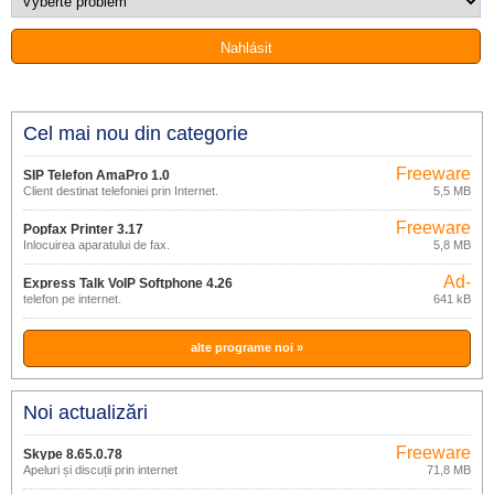
Cel mai nou din categorie
Freeware
SIP Telefon AmaPro 1.0
Client destinat telefoniei prin Internet.
5,5 MB
Freeware
Popfax Printer 3.17
Înlocuirea aparatului de fax.
5,8 MB
Ad-
Express Talk VoIP Softphone 4.26
supported
telefon pe internet.
641 kB
alte programe noi »
Noi actualizări
Freeware
Skype 8.65.0.78
Apeluri și discuții prin internet
71,8 MB