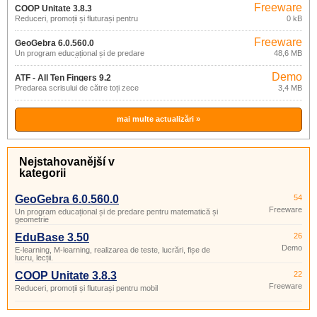
Freeware
COOP Unitate 3.8.3
Reduceri, promoții și fluturași pentru
0 kB
mobil
Freeware
GeoGebra 6.0.560.0
Un program educațional și de predare
48,6 MB
pentru matematică și geometrie
Demo
ATF - All Ten Fingers 9.2
Predarea scrisului de către toți zece
3,4 MB
mai multe actualizări »
Nejstahovanější v
kategorii
GeoGebra 6.0.560.0
54
Freeware
Un program educațional și de predare pentru matematică și
geometrie
EduBase 3.50
26
Demo
E-learning, M-learning, realizarea de teste, lucrări, fișe de
lucru, lecții.
COOP Unitate 3.8.3
22
Freeware
Reduceri, promoții și fluturași pentru mobil