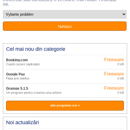
ne.
Cel mai nou din categorie
Freeware
Booking.com
Caută cazare (aplicație)
0 kB
Freeware
Google Pay
Plata prin telefon
0 kB
Freeware
Gramps 5.1.5
Un program pentru crearea unui arbore
0 kB
genealogic
alte programe noi »
Noi actualizări