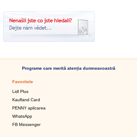
Programe care merită atenția dumneavoastră
Favoritele
Aplicație mobilă
Lidl Plus
Pedometru mobil
Kaufland Card
Lupa pentru telefonul mobil
PENNY aplicarea
Telecomanda pentru
televizor LG
WhatsApp
Imagini de fundal live pentru
FB Messenger
mobil gratuit
WhatsApp